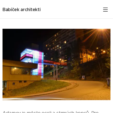
Babíček architekti
Adamov je město oceli a strmých kopců. Pro